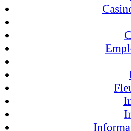
Casino
C
Empl
Fle
I
I
Informa