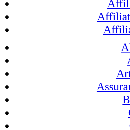
Affil
Affilia
Affil
A
Art
Assura
B