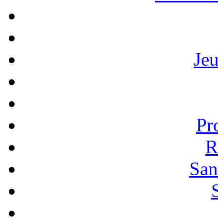
Je
Pr
R
San