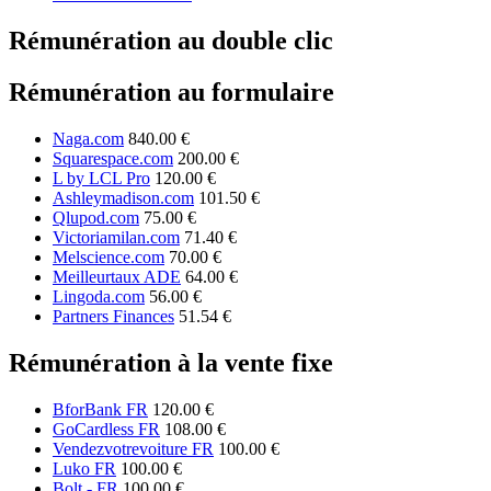
Rémunération au double clic
Rémunération au formulaire
Naga.com
840.00 €
Squarespace.com
200.00 €
L by LCL Pro
120.00 €
Ashleymadison.com
101.50 €
Qlupod.com
75.00 €
Victoriamilan.com
71.40 €
Melscience.com
70.00 €
Meilleurtaux ADE
64.00 €
Lingoda.com
56.00 €
Partners Finances
51.54 €
Rémunération à la vente fixe
BforBank FR
120.00 €
GoCardless FR
108.00 €
Vendezvotrevoiture FR
100.00 €
Luko FR
100.00 €
Bolt - FR
100.00 €