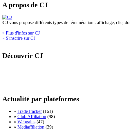
A propos de CJ
CJ
vous propose différents types de rémunération : affichage, clic, d
» Plus d'infos sur CJ
» S'inscrire sur CJ
Découvrir CJ
Actualité par plateformes
»
TradeTracker
(161)
»
Club Affiliation
(98)
»
Webgains
(47)
»
Mediaffiliation
(39)