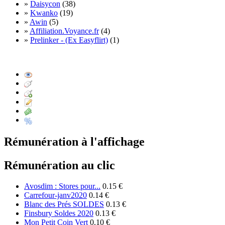
»
Daisycon
(38)
»
Kwanko
(19)
»
Awin
(5)
»
Affiliation.Voyance.fr
(4)
»
Prelinker - (Ex Easyflirt)
(1)
Rémunération à l'affichage
Rémunération au clic
Avosdim : Stores pour...
0.15 €
Carrefour-janv2020
0.14 €
Blanc des Prés SOLDES
0.13 €
Finsbury Soldes 2020
0.13 €
Mon Petit Coin Vert
0.10 €