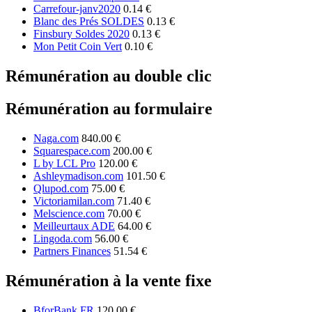
Carrefour-janv2020
0.14 €
Blanc des Prés SOLDES
0.13 €
Finsbury Soldes 2020
0.13 €
Mon Petit Coin Vert
0.10 €
Rémunération au double clic
Rémunération au formulaire
Naga.com
840.00 €
Squarespace.com
200.00 €
L by LCL Pro
120.00 €
Ashleymadison.com
101.50 €
Qlupod.com
75.00 €
Victoriamilan.com
71.40 €
Melscience.com
70.00 €
Meilleurtaux ADE
64.00 €
Lingoda.com
56.00 €
Partners Finances
51.54 €
Rémunération à la vente fixe
BforBank FR
120.00 €