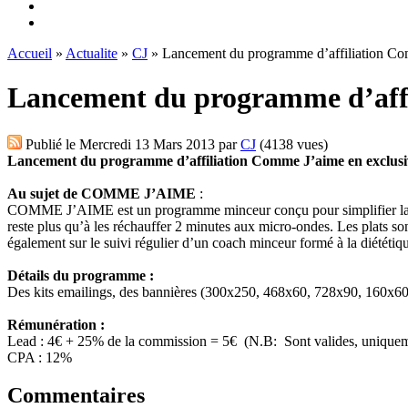
Accueil
»
Actualite
»
CJ
» Lancement du programme d’affiliation Com
Lancement du programme d’affi
Publié le
Mercredi 13 Mars 2013
par
CJ
(4138 vues)
Lancement du programme d’affiliation Comme J’aime en exclusi
Au sujet de COMME J’AIME
:
COMME J’AIME est un programme minceur conçu pour simplifier la vie de
reste plus qu’à les réchauffer 2 minutes aux micro-ondes. Les plats s
également sur le suivi régulier d’un coach minceur formé à la diététiq
Détails du programme :
Des kits emailings, des bannières (300x250, 468x60, 728x90, 160x600)
Rémunération :
Lead : 4€ + 25% de la commission = 5€ (N.B: Sont valides, uniqueme
CPA : 12%
Commentaires