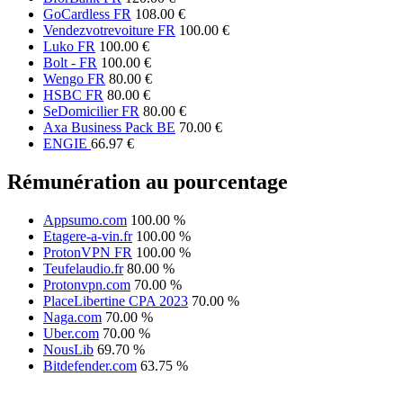
GoCardless FR
108.00 €
Vendezvotrevoiture FR
100.00 €
Luko FR
100.00 €
Bolt - FR
100.00 €
Wengo FR
80.00 €
HSBC FR
80.00 €
SeDomicilier FR
80.00 €
Axa Business Pack BE
70.00 €
ENGIE
66.97 €
Rémunération au pourcentage
Appsumo.com
100.00 %
Etagere-a-vin.fr
100.00 %
ProtonVPN FR
100.00 %
Teufelaudio.fr
80.00 %
Protonvpn.com
70.00 %
PlaceLibertine CPA 2023
70.00 %
Naga.com
70.00 %
Uber.com
70.00 %
NousLib
69.70 %
Bitdefender.com
63.75 %