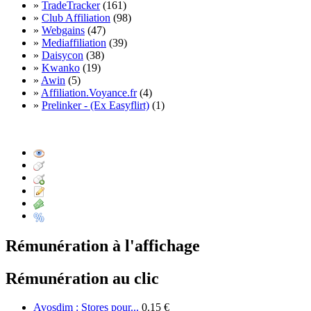
»
TradeTracker
(161)
»
Club Affiliation
(98)
»
Webgains
(47)
»
Mediaffiliation
(39)
»
Daisycon
(38)
»
Kwanko
(19)
»
Awin
(5)
»
Affiliation.Voyance.fr
(4)
»
Prelinker - (Ex Easyflirt)
(1)
Rémunération à l'affichage
Rémunération au clic
Avosdim : Stores pour...
0.15 €