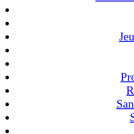
Je
Pr
R
San