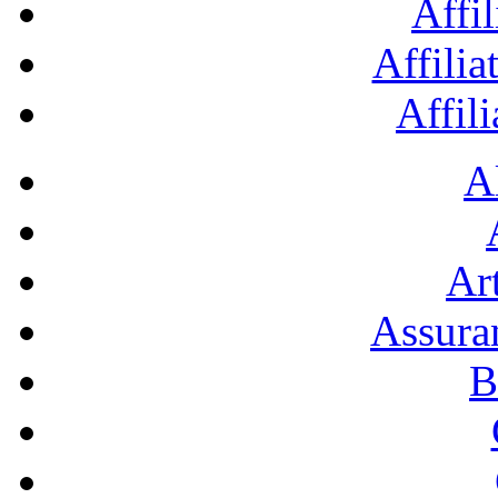
Affil
Affilia
Affil
A
Art
Assura
B