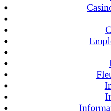
Casino
C
Empl
Fle
I
I
Informa