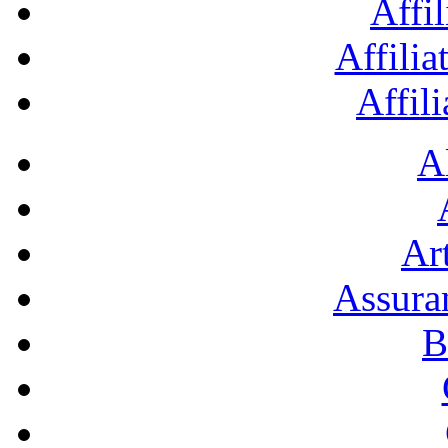
Affil
Affilia
Affil
A
Art
Assura
B