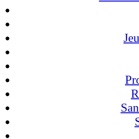
Je
Pr
R
San