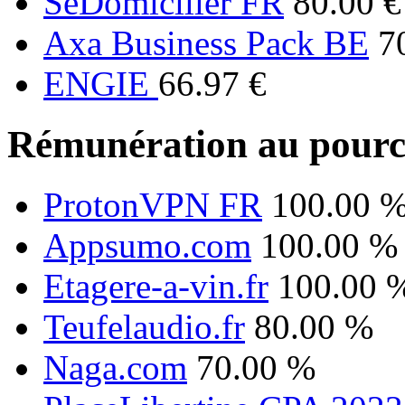
SeDomicilier FR
80.00 €
Axa Business Pack BE
7
ENGIE
66.97 €
Rémunération au pourc
ProtonVPN FR
100.00 
Appsumo.com
100.00 %
Etagere-a-vin.fr
100.00 
Teufelaudio.fr
80.00 %
Naga.com
70.00 %