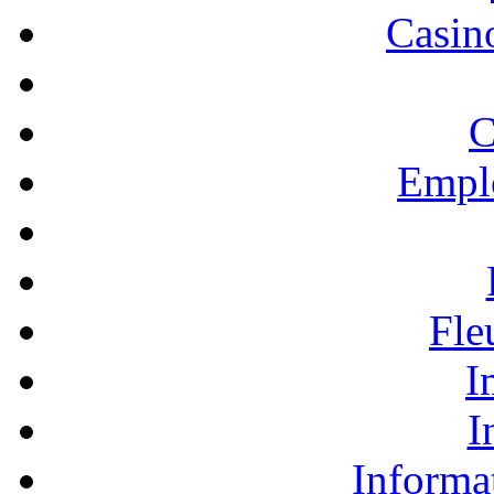
Casino
C
Empl
Fle
I
I
Informa