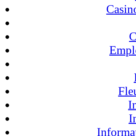
Casino
C
Empl
Fle
I
I
Informa