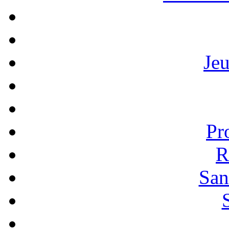
Je
Pr
R
San