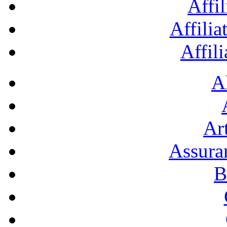
Affil
Affilia
Affil
A
Art
Assura
B