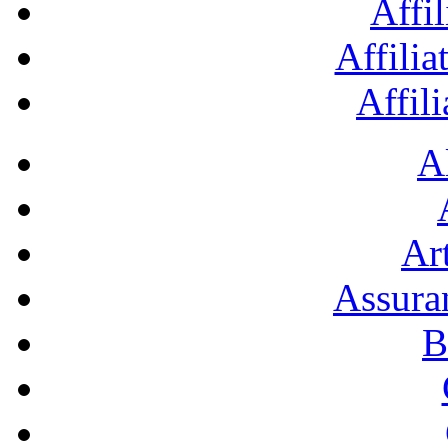
Affil
Affilia
Affil
A
Art
Assura
B