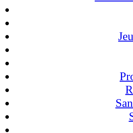
Je
Pr
R
San