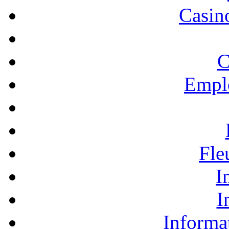
Casino
C
Empl
Fle
I
I
Informa