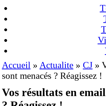
T
T
Vi
Accueil
»
Actualite
»
CJ
» V
sont menacés ? Réagissez !
Vos résultats en emai
? Réagissez !