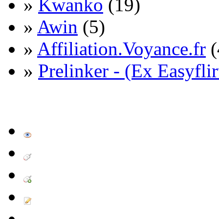
»
Kwanko
(19)
»
Awin
(5)
»
Affiliation.Voyance.fr
(
»
Prelinker - (Ex Easyflir