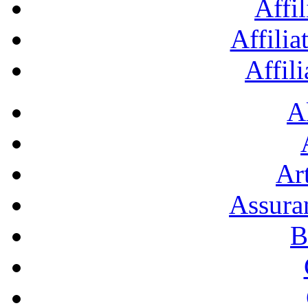
Affil
Affilia
Affil
A
Art
Assura
B