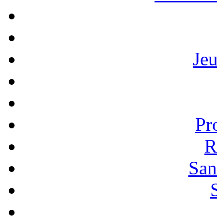
Je
Pr
R
San