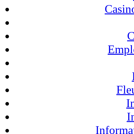
Casino
C
Empl
Fle
I
I
Informa