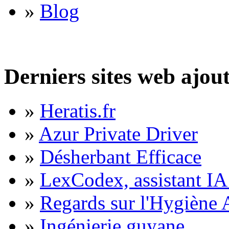
»
Blog
Derniers sites web ajou
»
Heratis.fr
»
Azur Private Driver
»
Désherbant Efficace
»
LexCodex, assistant IA 
»
Regards sur l'Hygiène A
»
Ingénierie guyane