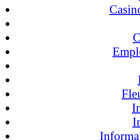
Casino
C
Empl
Fle
I
I
Informa