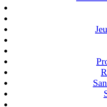
Je
Pr
R
San