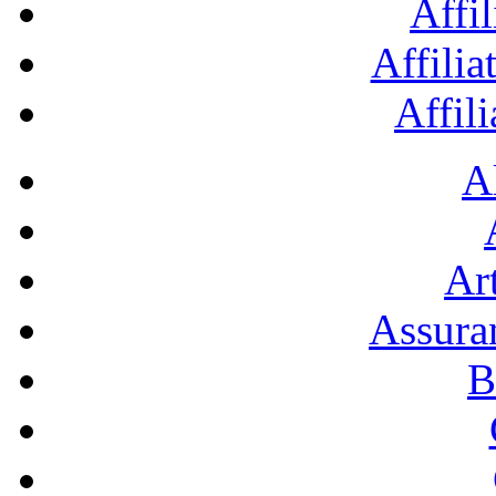
Affil
Affilia
Affil
A
Art
Assura
B