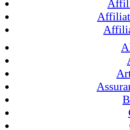
Affil
Affilia
Affil
A
Art
Assura
B