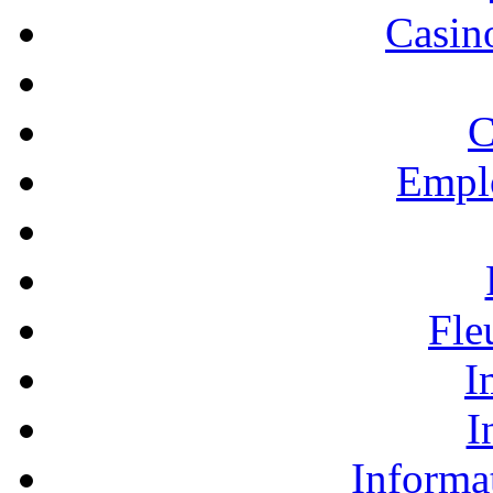
Casino
C
Empl
Fle
I
I
Informa