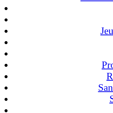
Je
Pr
R
San