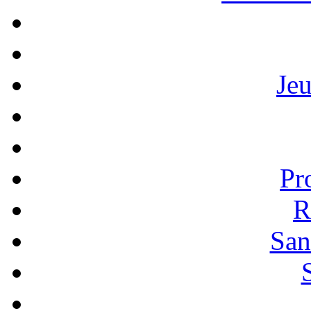
Je
Pr
R
San