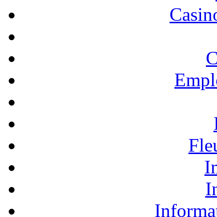
Casino
C
Empl
Fle
I
I
Informa