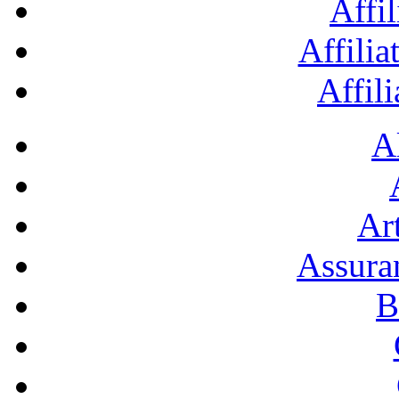
Affil
Affilia
Affil
A
Art
Assura
B