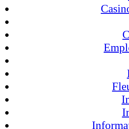
Casino
C
Empl
Fle
I
I
Informa