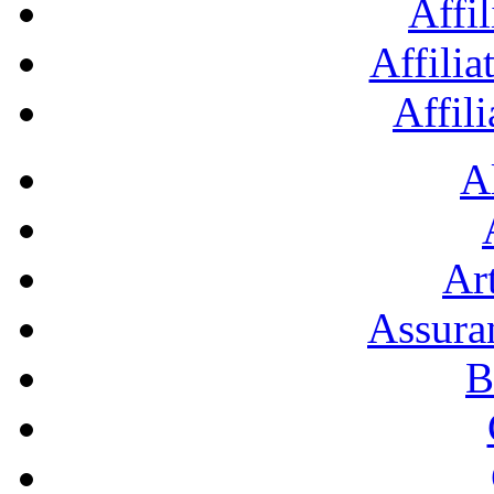
Affil
Affilia
Affil
A
Art
Assura
B