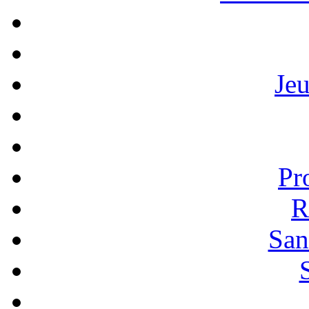
Je
Pr
R
San