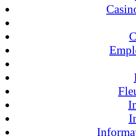
Casino
C
Empl
Fle
I
I
Informa