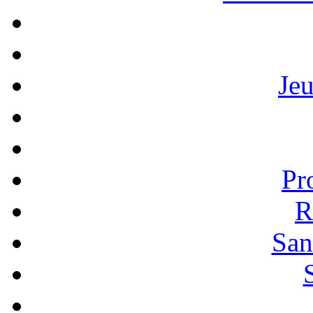
Je
Pr
R
San