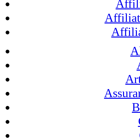
Affil
Affilia
Affil
A
Art
Assura
B