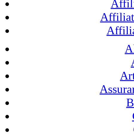
Affil
Affilia
Affil
A
Art
Assura
B