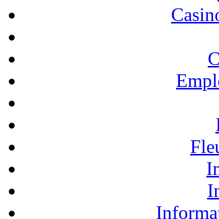
Casino
C
Empl
Fle
I
I
Informa