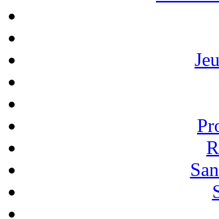
Je
Pr
R
San