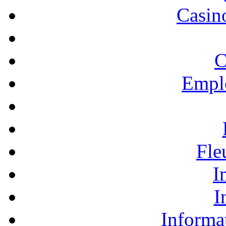
Casino
C
Empl
Fle
I
I
Informa