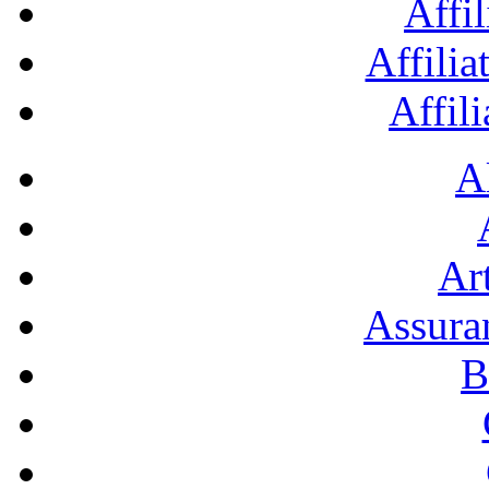
Affil
Affilia
Affil
A
Art
Assura
B