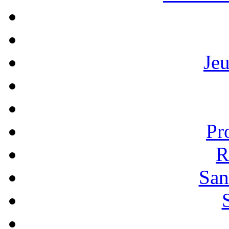
Je
Pr
R
San