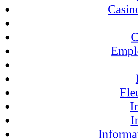
Casino
C
Empl
Fle
I
I
Informa