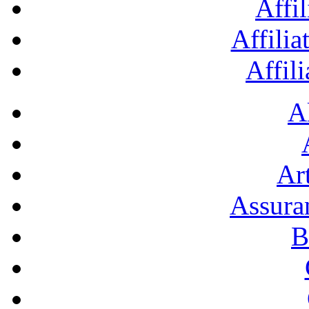
Affil
Affilia
Affil
A
Art
Assura
B