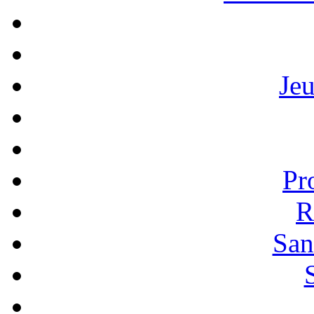
Je
Pr
R
San