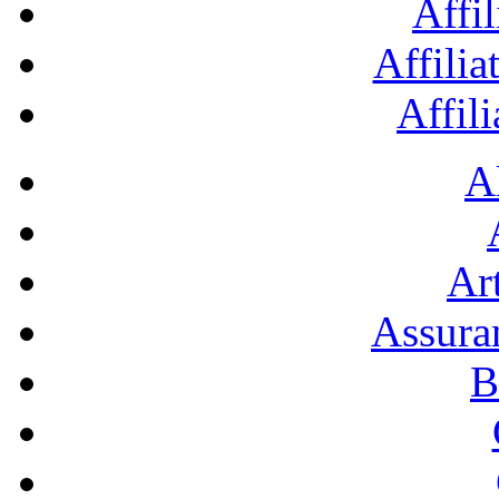
Affil
Affilia
Affil
A
Art
Assura
B