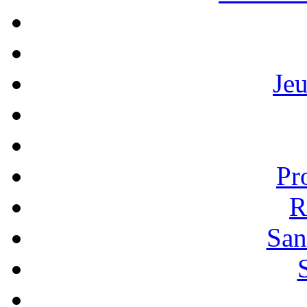
Je
Pr
R
San