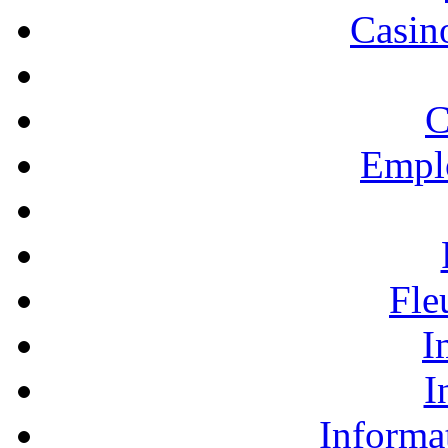
Casino
C
Empl
Fle
I
I
Informa