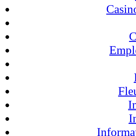
Casino
C
Empl
Fle
I
I
Informa