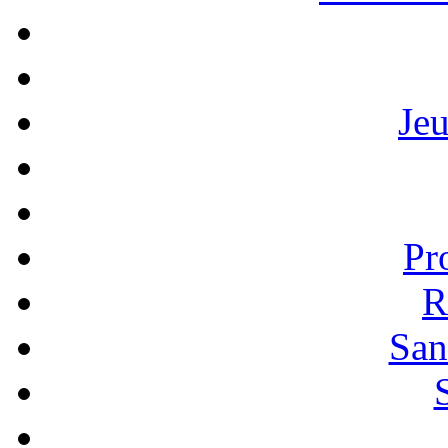
Je
Pr
R
San