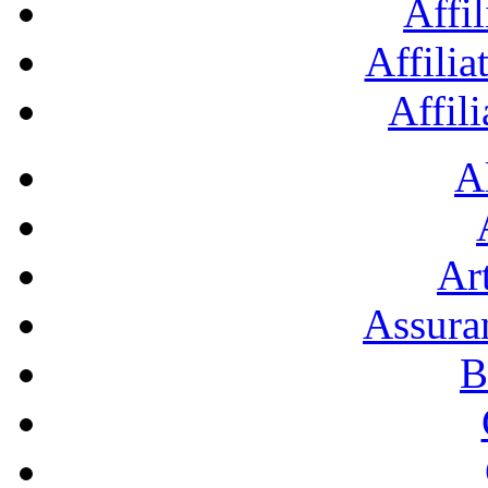
Affil
Affilia
Affil
A
Art
Assura
B