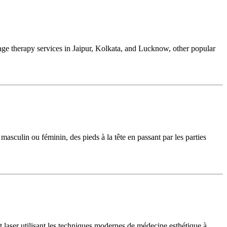
sage therapy services in Jaipur, Kolkata, and Lucknow, other popular
masculin ou féminin, des pieds à la tête en passant par les parties
 laser utilisant les techniques modernes de médecine esthétique à