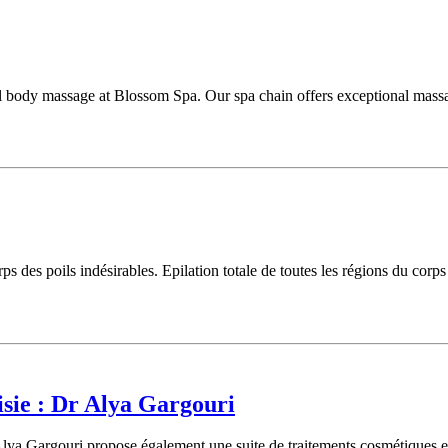
ssful body massage at Blossom Spa. Our spa chain offers exceptional mas
 des poils indésirables. Epilation totale de toutes les régions du corps 
sie : Dr Alya Gargouri
lya Gargouri propose également une suite de traitements cosmétiques et