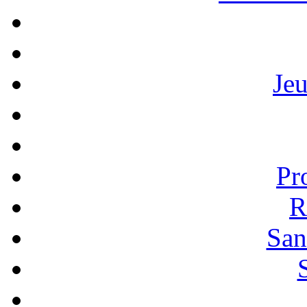
Je
Pr
R
San