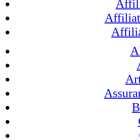
Affil
Affilia
Affil
A
Art
Assura
B