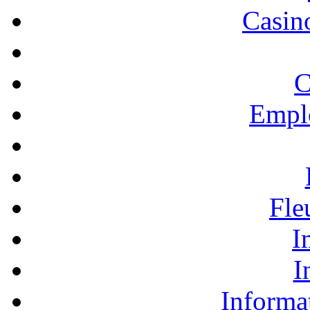
Casino
C
Empl
Fle
I
I
Informa