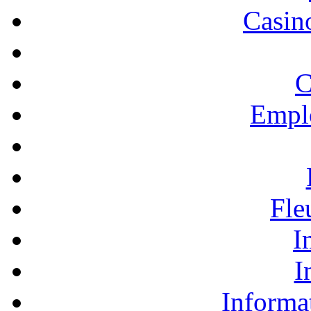
Casino
C
Empl
Fle
I
I
Informa