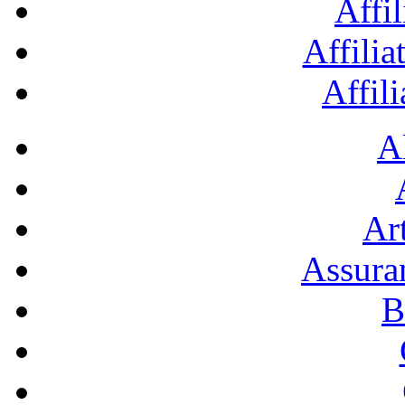
Affil
Affilia
Affil
A
Art
Assura
B