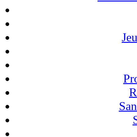
Je
Pr
R
San