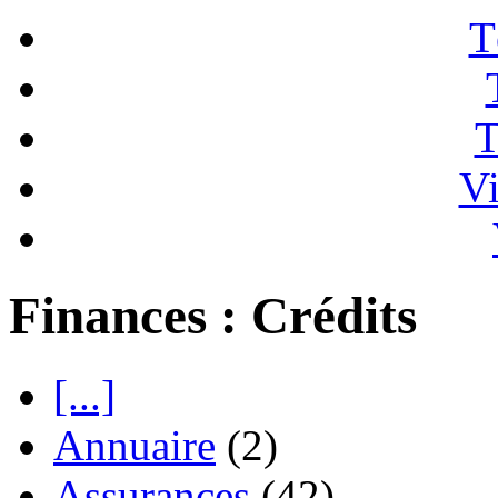
T
T
Vi
Finances : Crédits
[...]
Annuaire
(2)
Assurances
(42)