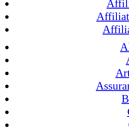
Affil
Affilia
Affil
A
Art
Assura
B