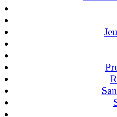
Je
Pr
R
San