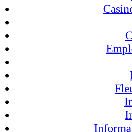
Casino
C
Empl
Fle
I
I
Informa