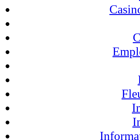
Casino
C
Empl
Fle
I
I
Informa