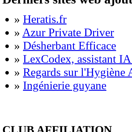
»
Heratis.fr
»
Azur Private Driver
»
Désherbant Efficace
»
LexCodex, assistant IA 
»
Regards sur l'Hygiène A
»
Ingénierie guyane
CLUB AFFILIATION