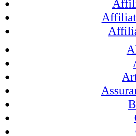
Affil
Affilia
Affil
A
Art
Assura
B