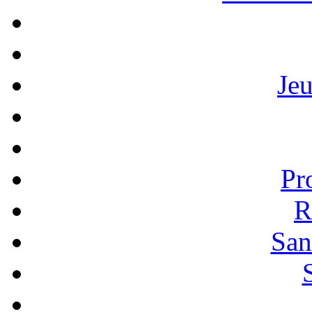
Je
Pr
R
San