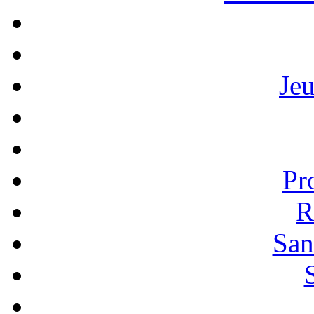
Je
Pr
R
San