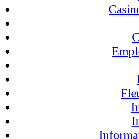
Casino
C
Empl
Fle
I
I
Informa