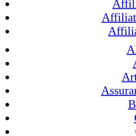
Affil
Affilia
Affil
A
Art
Assura
B