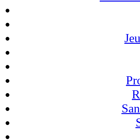
Je
Pr
R
San