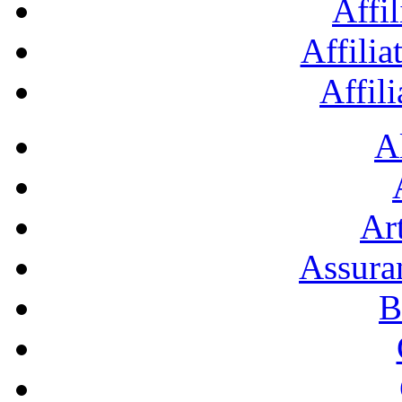
Affil
Affilia
Affil
A
Art
Assura
B