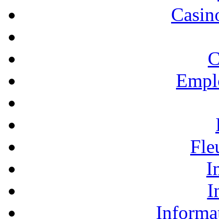
Casino
C
Empl
Fle
I
I
Informa