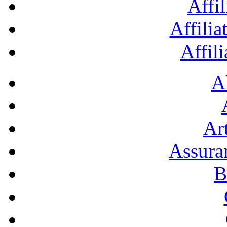
Affil
Affilia
Affil
A
Art
Assura
B