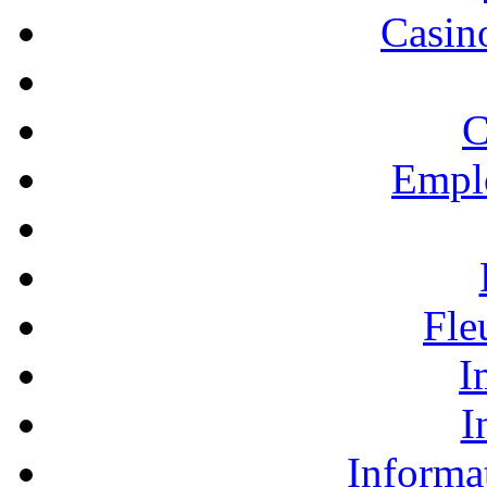
Casino
C
Empl
Fle
I
I
Informa