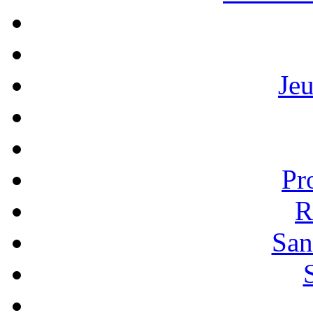
Je
Pr
R
San