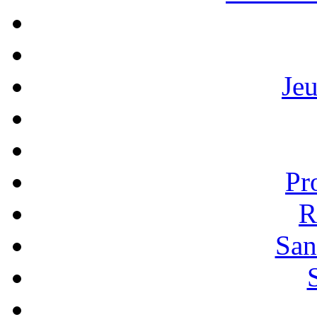
Je
Pr
R
San