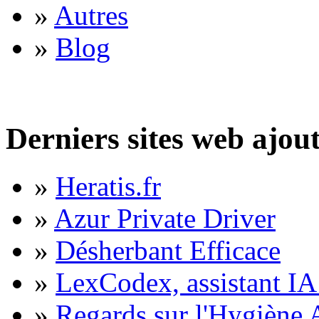
»
Autres
»
Blog
Derniers sites web ajou
»
Heratis.fr
»
Azur Private Driver
»
Désherbant Efficace
»
LexCodex, assistant IA 
»
Regards sur l'Hygiène A