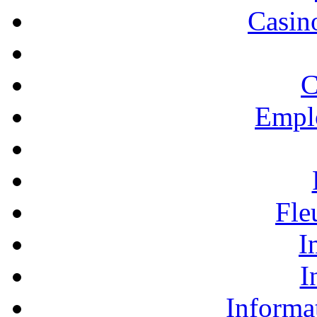
Casino
C
Empl
Fle
I
I
Informa