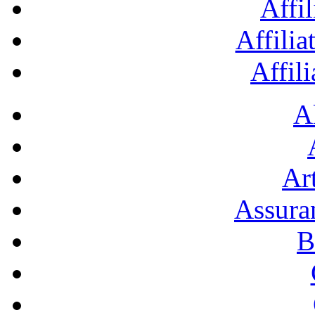
Affil
Affilia
Affil
A
Art
Assura
B