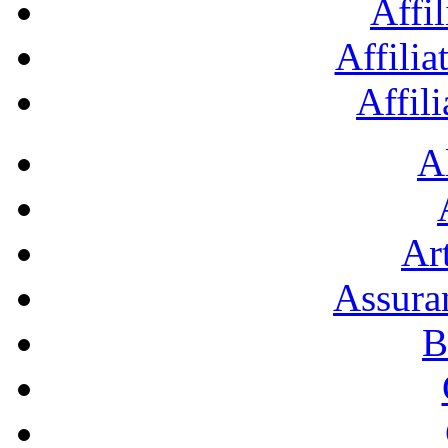
Affil
Affilia
Affil
A
Art
Assura
B