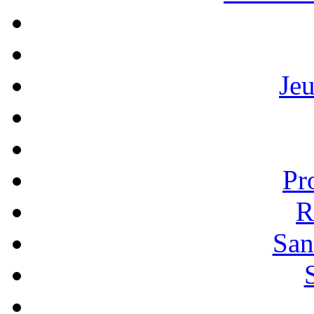
Je
Pr
R
San