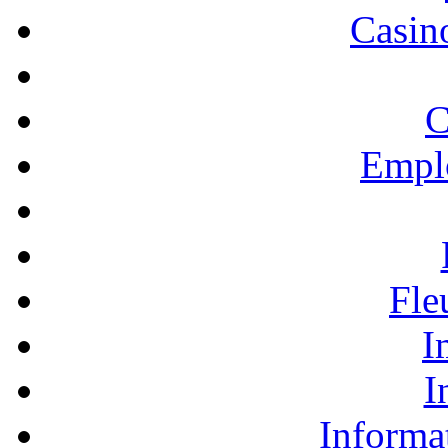
Casino
C
Empl
Fle
I
I
Informa