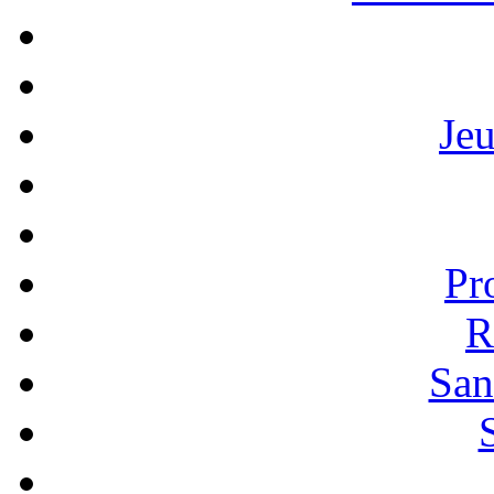
Je
Pr
R
San