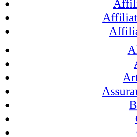
Affil
Affilia
Affil
A
Art
Assura
B