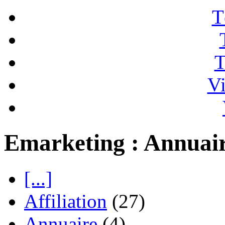
T
T
Vi
Emarketing : Annuai
[...]
Affiliation
(27)
Annuaire
(4)