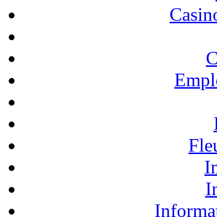
Casino
C
Empl
Fle
I
I
Informa