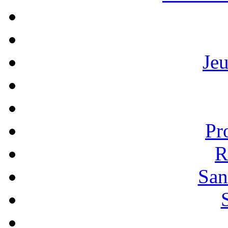
Je
Pr
R
San