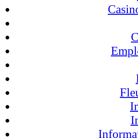
Casino
C
Empl
Fle
I
I
Informa