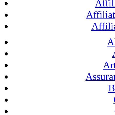
Affil
Affilia
Affil
A
Art
Assura
B