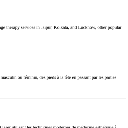
sage therapy services in Jaipur, Kolkata, and Lucknow, other popular
masculin ou féminin, des pieds à la tête en passant par les parties
 laser utilisant les techniques modernes de médecine esthétique à