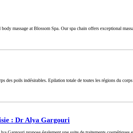
ssful body massage at Blossom Spa. Our spa chain offers exceptional mas
 des poils indésirables. Epilation totale de toutes les régions du corps 
sie : Dr Alya Gargouri
lya Gargouri propose également une suite de traitements cosmétiques et