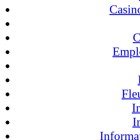
Casino
C
Empl
Fle
I
I
Informa