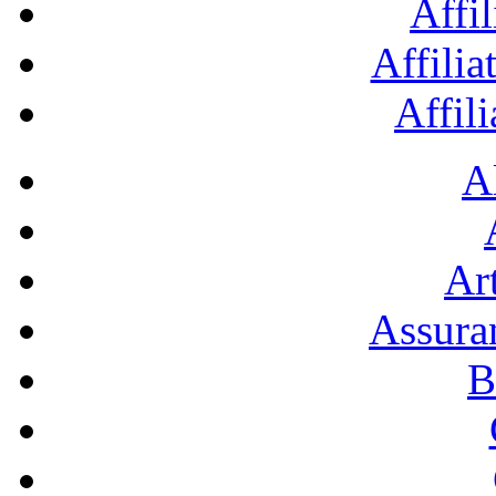
Affil
Affilia
Affil
A
Art
Assura
B