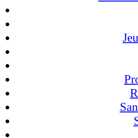
Je
Pr
R
San