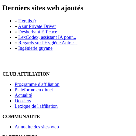
Derniers sites web ajoutés
»
Heratis.fr
»
Azur Private Driver
»
Désherbant Efficace
»
LexCodex, assistant IA pour...
»
Regards sur l'Hygiène Auto :...
»
Ingénierie guyane
CLUB AFFILIATION
Programme d'affiliation
Plateforme en direct
Actualité
Dossiers
Lexique de l'affiliation
COMMUNAUTE
Annuaire des sites web