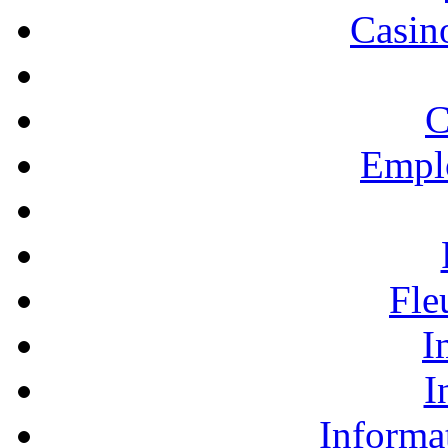
Casino
C
Empl
Fle
I
I
Informa