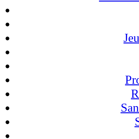
Je
Pr
R
San