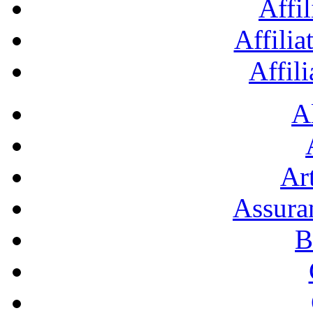
Affil
Affilia
Affil
A
Art
Assura
B