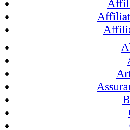
Affil
Affilia
Affil
A
Art
Assura
B