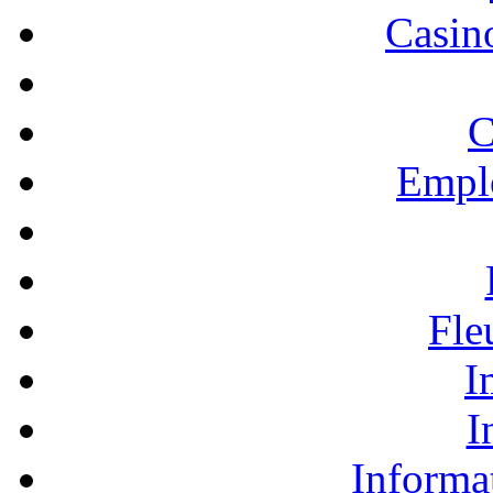
Casino
C
Empl
Fle
I
I
Informa