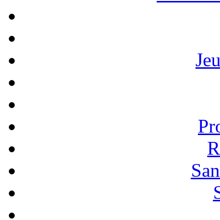
Je
Pr
R
San