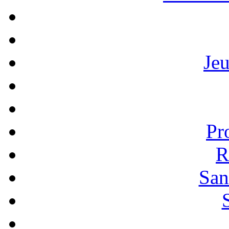
Je
Pr
R
San