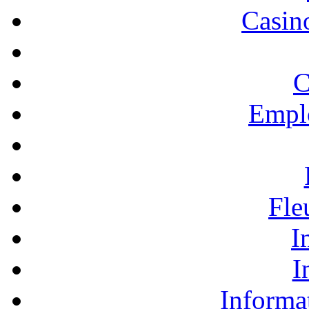
Casino
C
Empl
Fle
I
I
Informa