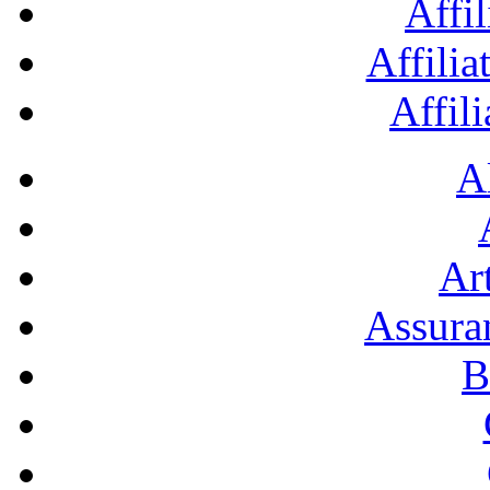
Affil
Affilia
Affil
A
Art
Assura
B