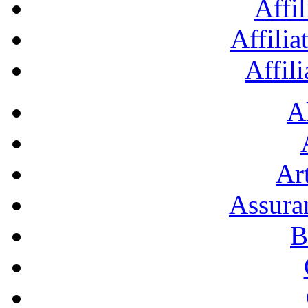
Affil
Affilia
Affil
A
Art
Assura
B