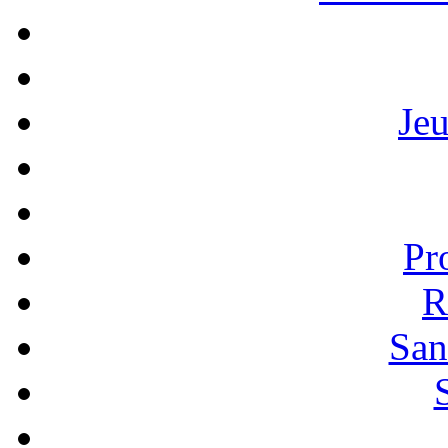
Je
Pr
R
San