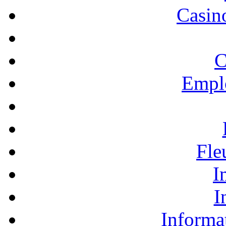
Casino
C
Empl
Fle
I
I
Informa