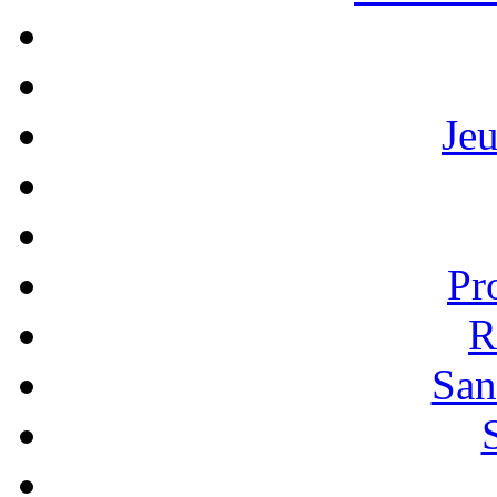
Je
Pr
R
San