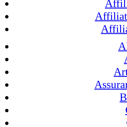
Affil
Affilia
Affil
A
Art
Assura
B