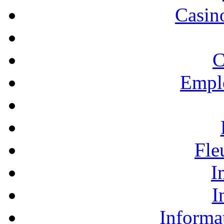
Casino
C
Empl
Fle
I
I
Informa