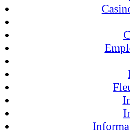
Casino
C
Empl
Fle
I
I
Informa