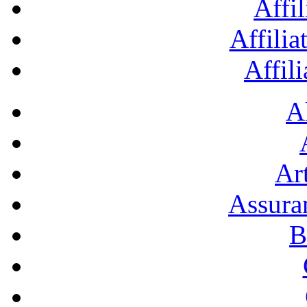
Affil
Affilia
Affil
A
Art
Assura
B