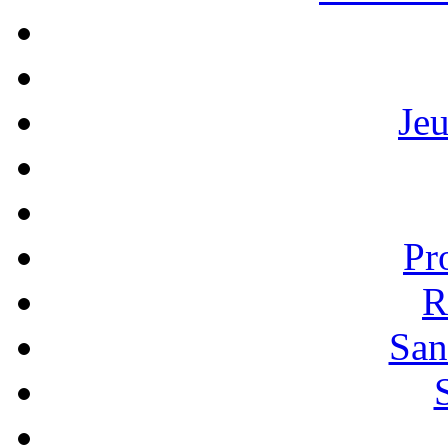
Je
Pr
R
San