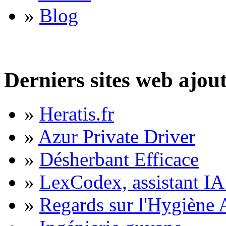
»
Blog
Derniers sites web ajou
»
Heratis.fr
»
Azur Private Driver
»
Désherbant Efficace
»
LexCodex, assistant IA 
»
Regards sur l'Hygiène A