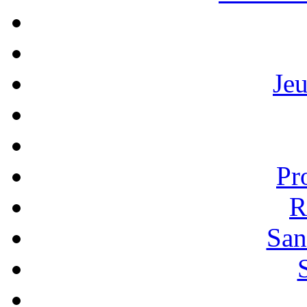
Je
Pr
R
San