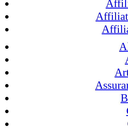
Affil
Affilia
Affil
A
Art
Assura
B