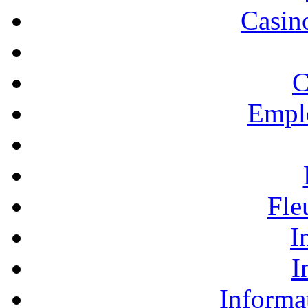
Casino
C
Empl
Fle
I
I
Informa