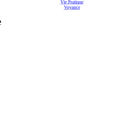
Vie Pratique
Voyance
e