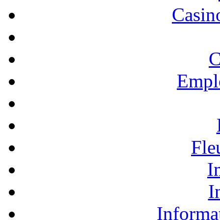
Casino
C
Empl
Fle
I
I
Informa