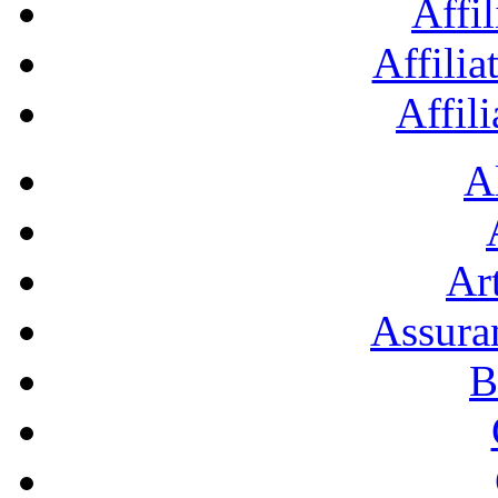
Affil
Affilia
Affil
A
Art
Assura
B