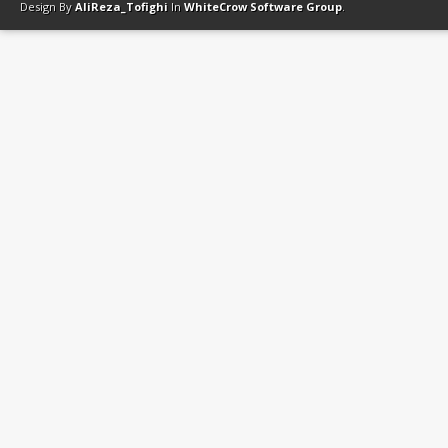
Design By
AliReza_Tofighi
In
WhiteCrow Software Group
.