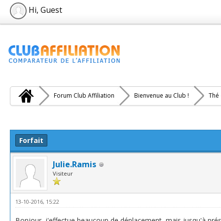
Hi, Guest
Forum Club Affiliation
Bienvenue au Club !
Thé 
e(s))
Forfait
Julie.Ramis
Visiteur
13-10-2016, 15:22
Bonjour, j'effectue beaucoup de déplacement, mais jusqu'à présen