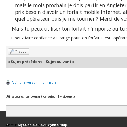
mais le mois prochain je dois partir en Anglete
prix besoin d'avoir un forfait mobile Internet, 
quel opérateur puis je me tourner ? Merci de vos
Mais tu peux utiliser ton forfait n'importe ou tu s
Tu peux faire confiance à Orange pour ton forfait. C'est l'opérateu
Trouver
«
Sujet précédent
|
Sujet suivant
»
Voir une version imprimable
Utilisateur(s) parcourant ce sujet : 1 visiteur(s)
Contact
Club Affiliation
Retourner en haut
Version bas-débit (Archi
Moteur
MyBB
, © 2002-2026
MyBB Group
.