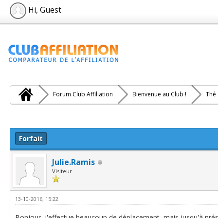
Hi, Guest
Forum Club Affiliation
Bienvenue au Club !
Thé 
e(s))
Forfait
Julie.Ramis
Visiteur
13-10-2016, 15:22
Bonjour, j'effectue beaucoup de déplacement, mais jusqu'à présen