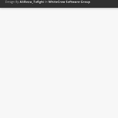
Design By
AliReza_Tofighi
In
WhiteCrow Software Group
.