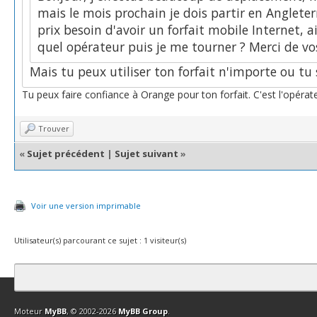
mais le mois prochain je dois partir en Anglete
prix besoin d'avoir un forfait mobile Internet, 
quel opérateur puis je me tourner ? Merci de vos
Mais tu peux utiliser ton forfait n'importe ou tu s
Tu peux faire confiance à Orange pour ton forfait. C'est l'opérateu
Trouver
«
Sujet précédent
|
Sujet suivant
»
Voir une version imprimable
Utilisateur(s) parcourant ce sujet : 1 visiteur(s)
Contact
Club Affiliation
Retourner en haut
Version bas-débit (Archi
Moteur
MyBB
, © 2002-2026
MyBB Group
.