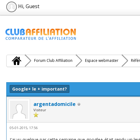
Hi, Guest
Forum Club Affiliation
Espace webmaster
Réfé
e(s))
Google+ le + important?
argentadomicile
Visiteur
05-01-2015, 17:56
J'ai vu quelque par cette semaine que google+ était rendu un lev