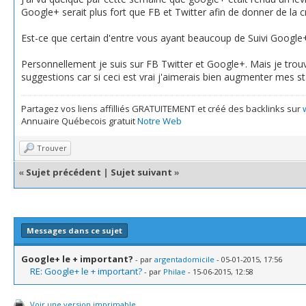
Google+ serait plus fort que FB et Twitter afin de donner de la cré
Est-ce que certain d'entre vous ayant beaucoup de Suivi Google
Personnellement je suis sur FB Twitter et Google+. Mais je trouv
suggestions car si ceci est vrai j'aimerais bien augmenter mes s
Partagez vos liens affilliés GRATUITEMENT et créé des backlinks sur
Annuaire Québecois gratuit
Notre Web
Trouver
«
Sujet précédent
|
Sujet suivant
»
Messages dans ce sujet
Google+ le + important?
- par
argentadomicile
- 05-01-2015, 17:56
RE: Google+ le + important?
- par
Philae
- 15-06-2015, 12:58
Voir une version imprimable