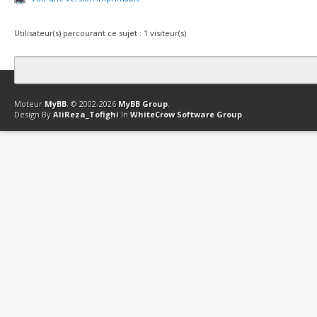
Utilisateur(s) parcourant ce sujet : 1 visiteur(s)
Contact
Club Affiliation
Retourner en haut
Version bas-débit (Archi
Moteur
MyBB
, © 2002-2026
MyBB Group
.
Design By
AliReza_Tofighi
In
WhiteCrow Software Group
.