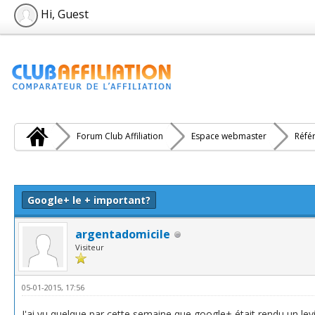
Hi, Guest
Forum Club Affiliation
Espace webmaster
Réfé
e(s))
Google+ le + important?
argentadomicile
Visiteur
05-01-2015, 17:56
J'ai vu quelque par cette semaine que google+ était rendu un lev