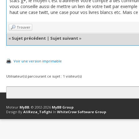
stats g+, le moyen c'est d'adhrérer votre compte à des communa
vous conseille aussi de mettre un lien de votre twit par exempl
haut une case twitt, une case pour vos livres blancs etc. Mais ce 
Trouver
«
Sujet précédent
|
Sujet suivant
»
Voir une version imprimable
Utilisateur(s) parcourant ce sujet : 1 visiteur(s)
Contact
Club Affiliation
Retourner en haut
Version bas-débit (Archi
Moteur
MyBB
, © 2002-2026
MyBB Group
.
Design By
AliReza_Tofighi
In
WhiteCrow Software Group
.