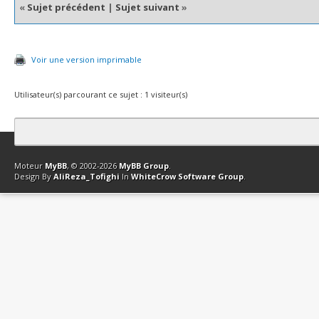
«
Sujet précédent
|
Sujet suivant
»
Voir une version imprimable
Utilisateur(s) parcourant ce sujet : 1 visiteur(s)
Contact
Club Affiliation
Retourner en haut
Version bas-débit (Archi
Moteur
MyBB
, © 2002-2026
MyBB Group
.
Design By
AliReza_Tofighi
In
WhiteCrow Software Group
.