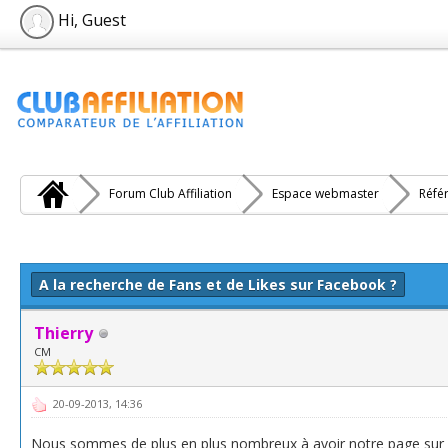
Hi, Guest
Forum Club Affiliation
Espace webmaster
Réfé
e(s))
A la recherche de Fans et de Likes sur Facebook ?
Thierry
CM
20-09-2013, 14:36
Nous sommes de plus en plus nombreux à avoir notre page sur Fa