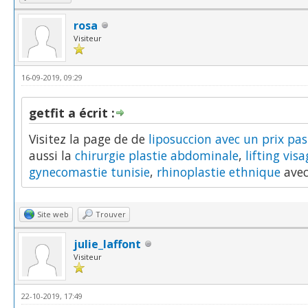
rosa
Visiteur
16-09-2019, 09:29
getfit a écrit :
Visitez la page de de
liposuccion avec un prix pas
aussi la
chirurgie plastie abdominale
,
lifting vis
gynecomastie tunisie
,
rhinoplastie ethnique
avec
Site web
Trouver
julie_laffont
Visiteur
22-10-2019, 17:49