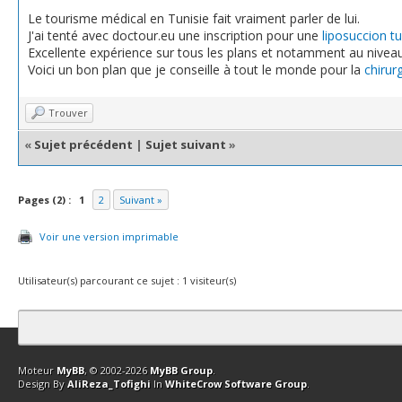
Le tourisme médical en Tunisie fait vraiment parler de lui.
J'ai tenté avec doctour.eu une inscription pour une
liposuccion tu
Excellente expérience sur tous les plans et notamment au nivea
Voici un bon plan que je conseille à tout le monde pour la
chirur
Trouver
«
Sujet précédent
|
Sujet suivant
»
Pages (2) :
1
2
Suivant »
Voir une version imprimable
Utilisateur(s) parcourant ce sujet : 1 visiteur(s)
Contact
Club Affiliation
Retourner en haut
Version bas-débit (Archi
Moteur
MyBB
, © 2002-2026
MyBB Group
.
Design By
AliReza_Tofighi
In
WhiteCrow Software Group
.