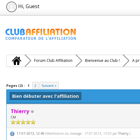
Hi, Guest
Forum Club Affiliation
Bienvenue au Club !
A pr
e(s))
Pages (2) :
1
2
Suivant »
Bien débuter avec l'affiliation
Thierry
CM
17-07-2013, 12:49
(Modification du message : 17-07-2013, 13:03 par
Thierry
.)