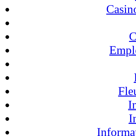
Casino
C
Empl
Fle
I
I
Informa