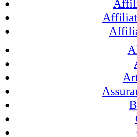
Affil
Affilia
Affil
A
Art
Assura
B