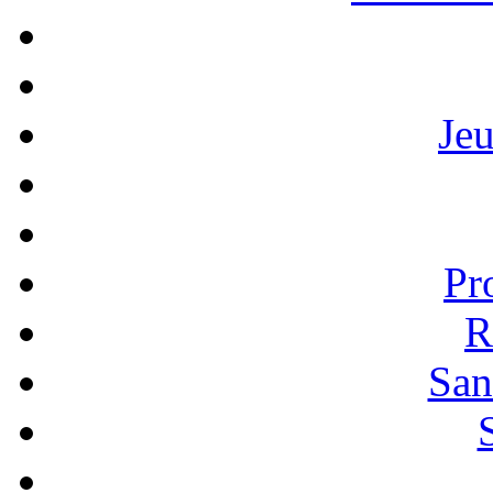
Je
Pr
R
San