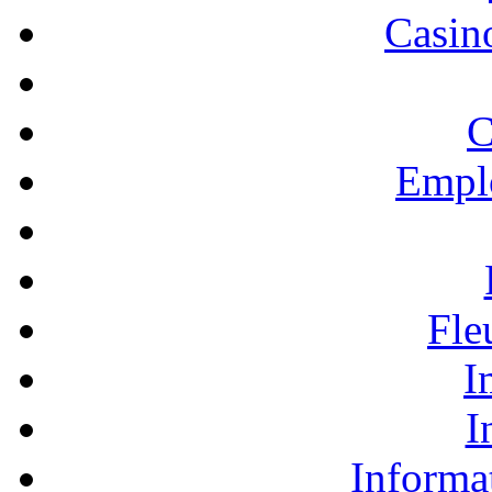
Casino
C
Empl
Fle
I
I
Informa