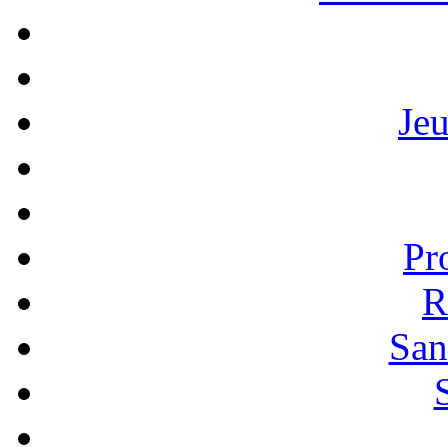
Je
Pr
R
San