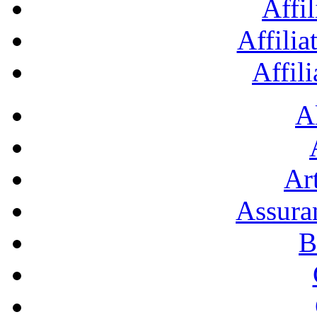
Affil
Affilia
Affil
A
Art
Assura
B